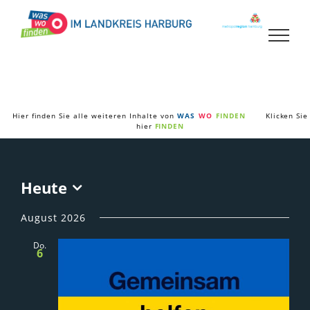
Zum
Inhalt
springen
Hier finden Sie alle weiteren Inhalte von
WAS
WO
FINDEN
Klicken Sie
hier
FINDEN
Heute
Datum
wählen.
August 2026
Do.
6