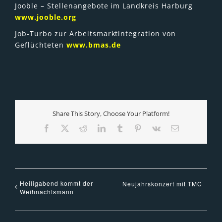
Jooble – Stellenangebote im Landkreis Harburg
www.jooble.org
Job-Turbo zur Arbeitsmarktintegration von
Geflüchteten
www.bmas.de
Share This Story, Choose Your Platform!
Facebook
X
Reddit
LinkedIn
Tumblr
Pinterest
Vk
E-
Mail
Heiligabend kommt der
Neujahrskonzert mit TMC
Weihnachtsmann