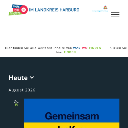
Zum
Inhalt
springen
Hier finden Sie alle weiteren Inhalte von
WAS
WO
FINDEN
Klicken Sie
hier
FINDEN
Heute
Datum
wählen.
August 2026
Do.
6