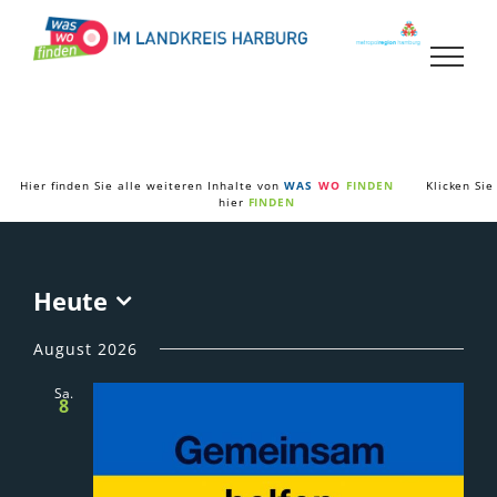
Zum
Inhalt
springen
Hier finden Sie alle weiteren Inhalte von
WAS
WO
FINDEN
Klicken Sie
hier
FINDEN
Heute
Datum
wählen.
August 2026
Sa.
8