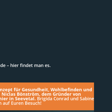
e – hier findet man es.
onzept für Gesundheit, Wohlbefinden und
on Niclas Bönström, dem Gründer von
ier in Seevetal.
Brigida Conrad und Sabine
h auf Euren Besuch!