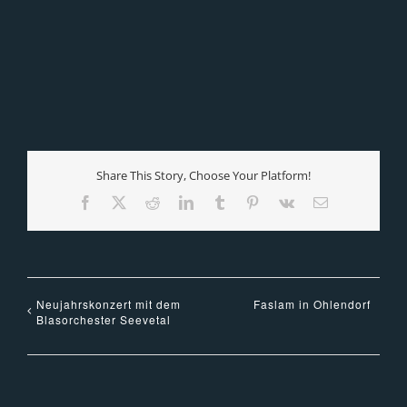
Share This Story, Choose Your Platform!
Facebook
X
Reddit
LinkedIn
Tumblr
Pinterest
Vk
E-
Mail
Neujahrskonzert mit dem
Faslam in Ohlendorf
Blasorchester Seevetal