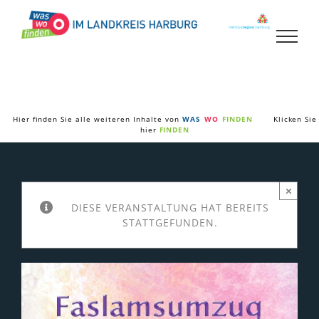
Zum
Inhalt
springen
Hier finden Sie alle weiteren Inhalte von
WAS
WO
FINDEN
Klicken Sie
hier
FINDEN
×
DIESE VERANSTALTUNG HAT BEREITS
STATTGEFUNDEN.