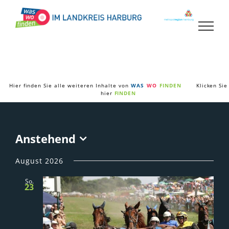
Zum
Inhalt
springen
Hier finden Sie alle weiteren Inhalte von
WAS
WO
FINDEN
Klicken Sie
hier
FINDEN
Anstehend
Datum
wählen.
August 2026
So.
23