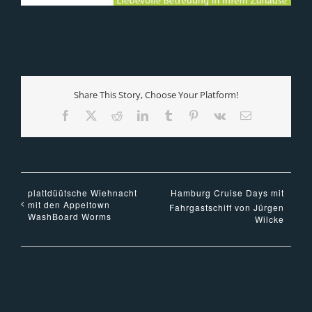
Share This Story, Choose Your Platform!
Facebook
X
Reddit
LinkedIn
Tumblr
Pinterest
Vk
E-
Mail
plattdüütsche Wiehnacht
Hamburg Cruise Days mit
mit den Appeltown
Fahrgastschiff von Jürgen
WashBoard Worms
Wilcke