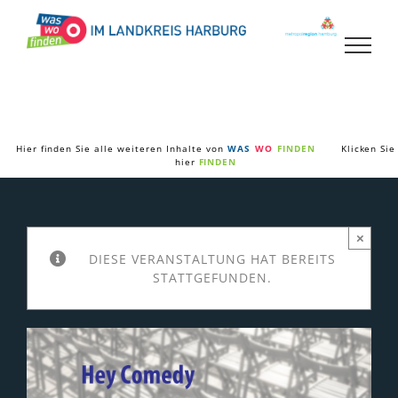
Zum
Inhalt
springen
Hier finden Sie alle weiteren Inhalte von
WAS
WO
FINDEN
Klicken Sie
hier
FINDEN
×
DIESE VERANSTALTUNG HAT BEREITS
STATTGEFUNDEN.