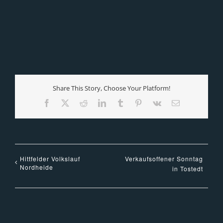
Share This Story, Choose Your Platform!
Facebook
X
Reddit
LinkedIn
Tumblr
Pinterest
Vk
E-
Mail
Hittfelder Volkslauf
Verkaufsoffener Sonntag
Nordheide
in Tostedt