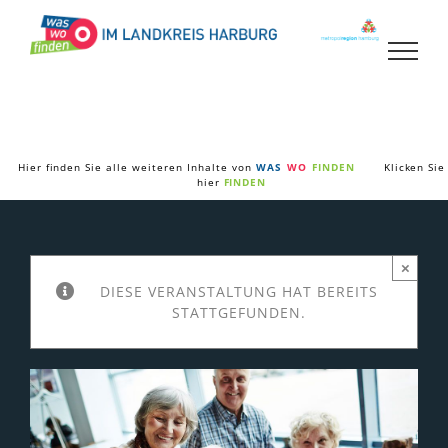
Zum
Inhalt
springen
Hier finden Sie alle weiteren Inhalte von
WAS
WO
FINDEN
Klicken Sie
hier
FINDEN
×
DIESE VERANSTALTUNG HAT BEREITS
STATTGEFUNDEN.