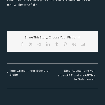
neuwulmstorf.de
Share This Story, Choose Your Platform!
Facebook
X
Reddit
LinkedIn
Tumblr
Pinterest
Vk
E-
Mail
True Crime in der Bücherei
Eine Ausstellung von
Stelle
eigenART und creARTive
in Salzhausen