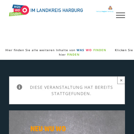
Zum
Inhalt
springen
Hier finden Sie alle weiteren Inhalte von
WAS
WO
FINDEN
Klicken Sie
hier
FINDEN
×
DIESE VERANSTALTUNG HAT BEREITS
STATTGEFUNDEN.