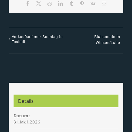
Facebook
X
Reddit
LinkedIn
Tumblr
Pinterest
Vk
E-
Mail
Verkaufsoffener Sonntag in
Blutspende in
Tostedt
Winsen/Luhe
Details
Datum:
31 Mai 2026