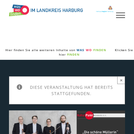
Zum
Inhalt
springen
Hier finden Sie alle weiteren Inhalte von
WAS
WO
FINDEN
Klicken Sie
hier
FINDEN
×
DIESE VERANSTALTUNG HAT BEREITS
STATTGEFUNDEN.