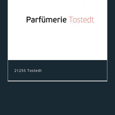
21255 Tostedt
Parfümerie Tostedt - Parfümempfehlungen,
Pflegetipps, Make-up-Beratung - wir
nehmen uns gerne Zeit!