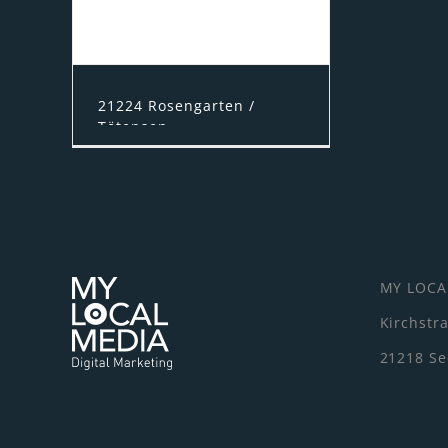
21224 Rosengarten /
Tötensen
Autohaus Erwin Egler
bietet neben Neuwagen
auch Gebrauchtwagen,
Kfz-Reparaturen und Kfz-
Service
MY LOCA
Kirchstr
21218 See