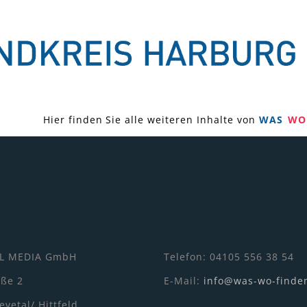
Hier finden Sie alle weiteren Inhalte von
WAS
WO
L MEDIA GmbH
Telefon: 04105 556 38 54
aße 2
E-Mail:
info@was-wo-finde
vetal/ Hittfeld