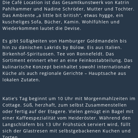
Die Café Location ist das Gesamtkunstwerk von Katrin
Pahlhammer und Nadine Schröder, Mutter und Tochter.
Das Ambiente „a little bit british“, etwas hygge, ein
kuscheliges Sofa, Bücher, Kamin. Wohlfühlen und
Wiederkommen lautet die Devise.
Es gibt Süßigkeiten von Hamburger Goldmandeln bis
hin zu dänischen Lakrids by Bülow. Eis aus Italien.
Birkenhof-Spirituosen. Tee von Ronnefeldt. Das
Sortiment erinnert eher an eine Feinkostabteilung. Das
kulinarische Konzept beinhaltet sowohl internationale
Küche als auch regionale Gerichte – Hauptsache aus
lokalen Zutaten.
Katie’s Tag beginnt um 10 Uhr mit Morgenmahlzeiten im
Cottage. Süß, herzhaft, zum selbst Zusammenstellen
oder fertig auf der Etagere. Vielen genügt ein Bagel mit
einer Kaffeespezialität vom Heideröster. Während den
Langschläfern bis 13 Uhr Frühstück serviert wird, füllt
sich der Glastresen mit selbstgebackenen Kuchen und
Torten.