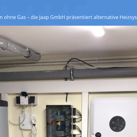
n ohne Gas – die Jaap GmbH präsentiert alternative Heizsy