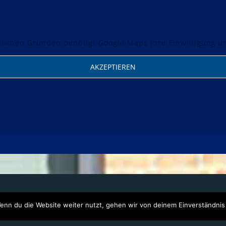
lichen Gründen benötigt Google Maps Ihre Einwilligung 
AKZEPTIEREN
enn du die Website weiter nutzt, gehen wir von deinem Einverständnis
L MEDIA GmbH
Telefon: 04105 556 38 54