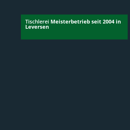
Tischlerei
Meisterbetrieb seit 2004 in
Leversen