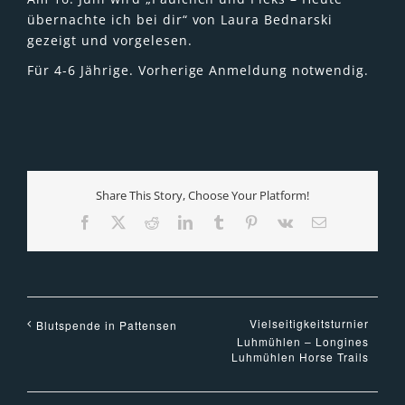
übernachte ich bei dir“ von Laura Bednarski
gezeigt und vorgelesen.
Für 4-6 Jährige. Vorherige Anmeldung notwendig.
Share This Story, Choose Your Platform!
Facebook
X
Reddit
LinkedIn
Tumblr
Pinterest
Vk
E-
Mail
Vielseitigkeitsturnier
Blutspende in Pattensen
Luhmühlen – Longines
Luhmühlen Horse Trails