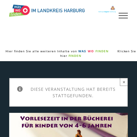
Zum
Inhalt
springen
Hier finden Sie alle weiteren Inhalte von
WAS
WO
FINDEN
Klicken Sie
hier
FINDEN
×
DIESE VERANSTALTUNG HAT BEREITS
STATTGEFUNDEN.