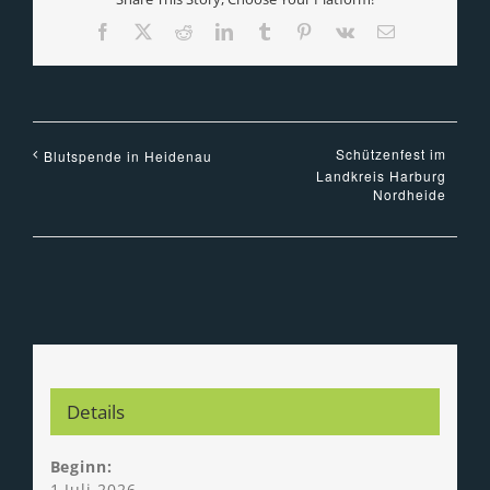
Facebook
X
Reddit
LinkedIn
Tumblr
Pinterest
Vk
E-
Mail
Schützenfest im
Blutspende in Heidenau
Landkreis Harburg
Nordheide
Details
Beginn:
1 Juli 2026