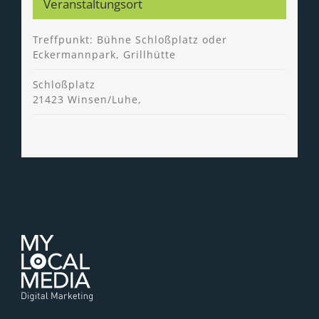
Veranstaltungsort
Treffpunkt: Bühne Schloßplatz oder
Eckermannpark, Grillhütte
Schloßplatz
21423 Winsen/Luhe
,