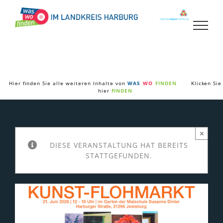
Zum
Inhalt
springen
Hier finden Sie alle weiteren Inhalte von
WAS
WO
FINDEN
Klicken Sie
hier
FINDEN
×
DIESE VERANSTALTUNG HAT BEREITS
STATTGEFUNDEN.