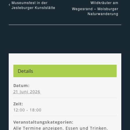
Museumsfest in der
Wildkräuter am
Jesteburger Kunststätte
Wegesrand – Moisburger
Naturwanderung
Details
Datum:
21 Juni 2026
Zeit:
12:00 - 18:00
Veranstaltungskategorien:
Alle Termine anzeigen
,
Essen und Trinken
,