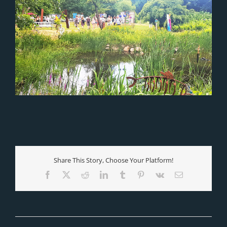
Share This Story, Choose Your Platform!
Facebook
X
Reddit
LinkedIn
Tumblr
Pinterest
Vk
E-
Mail