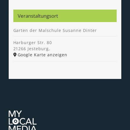
Veranstaltungsort
Garten der Malschule Susanne Dinter
Harburger Str. 80
21266 Jesteburg
,
Google Karte anzeigen