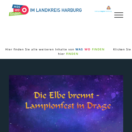
Zum
Inhalt
springen
Hier finden Sie alle weiteren Inhalte von
WAS
WO
FINDEN
Klicken Sie
hier
FINDEN