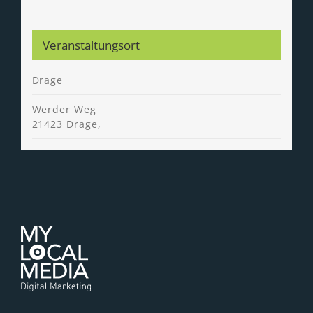
Veranstaltungsort
Drage
Werder Weg
21423 Drage
,