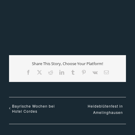
Share This Story, Choose Your Platform!
Facebook
X
Reddit
LinkedIn
Tumblr
Pinterest
Vk
E-
Mail
Bayrische Wochen bei
Heideblütenfest in
Hotel Cordes
Amelinghausen