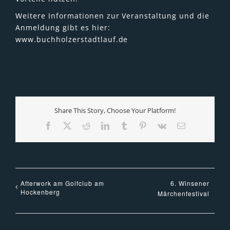
Weitere Informationen zur Veranstaltung und die
Anmeldung gibt es hier:
www.buchholzerstadtlauf.de
Share This Story, Choose Your Platform!
Facebook
X
Reddit
LinkedIn
Tumblr
Pinterest
Vk
E-
Mail
Afterwork am Golfclub am
6. Winsener
Hockenberg
Märchenfestival