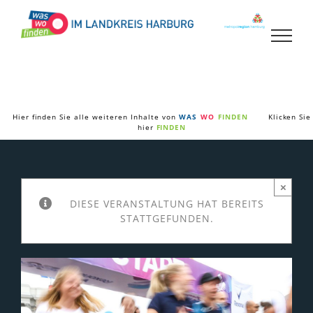
Zum
Inhalt
springen
Hier finden Sie alle weiteren Inhalte von
WAS
WO
FINDEN
Klicken Sie
hier
FINDEN
×
DIESE VERANSTALTUNG HAT BEREITS
STATTGEFUNDEN.