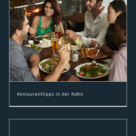
Jahresprogramm 2026, dass wir natürlich
wieder unterstützen und in die Welt
tragen!
Restauranttipps in der Nähe
Auf unserem Entdeckerportal präsentieren
wir regelmäßig Restauranttipps für die
Lüneburger Heide. Dabei möchten wir die
kulinarische Vielfalt und natürlich auch die
traditionellen Gerichte der Region aufleben