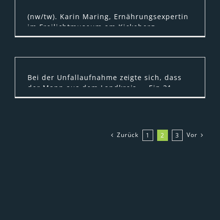
(nw/tw). Karin Maring, Ernährungsexpertin
im Freilichtmuseum am Kiekeberg
(Ehestorf/ Landkreis Harburg), gibt in
lockerer Reihenfolge für ...
Bei der Unfallaufnahme zeigte sich, dass
der Mann aus dem Landkreis ... Ein 21-
jähriger Autofahrer aus dem Landkreis
Harburg war gegen 18.30 Uhr ...
Zurück
Vor
1
2
3