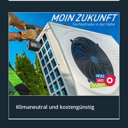
Im Landkreis Harburg rückt derzeit das
Thema „Landkreis Harburg Tipps für
Jugendliche rund um die Berufsberatung“
in den Fokus. Für viele Menschen in der
Region ist das relevant, weil sich daraus
spürbare Folgen für Alltag, Versorgung,
Mobilität oder Sicherheit ergeben können.
[…]
Klimaneutral und kostengünstig
Jetzt CO2 reduzieren – in unserem
Serviceportal was-wo-finden.de findet Sie