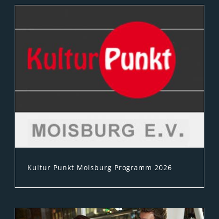
schnell Fachfirmen für das „Klimagerechte
Bauen” und die energetische Sanierung –
Sachverständige, Energieberater,
Haustechnik-Firmen, Architekten,
Baugutachter, Baufirmen, Versicherungen
und Handwerker aus der Region im Süden
von Hamburg.
Immobilienmakler aus der Nordheide
helfen Ihr Baugrundstück im Süden […]
Kultur Punkt Moisburg Programm 2026
Ein wahres Feuerwerk an Kultur leistet der
Kultur Punkt Moisburg seit Jahren in der
Region – lebendig, bunt immer wieder
belebend. Wir freuen uns auf das