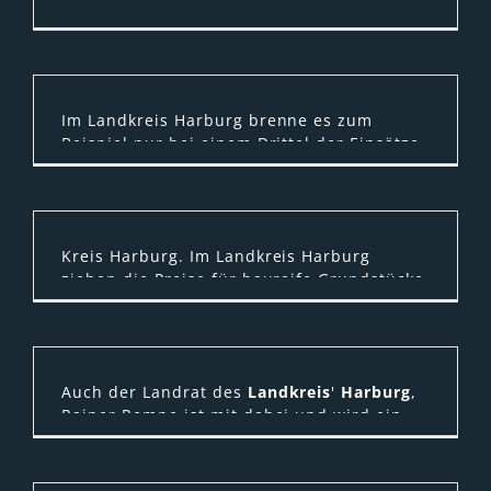
lassen. Herzlich willkommen im
Bratkartoffel-Paradies!
Im Landkreis Harburg brenne es zum
Beispiel nur bei einem Drittel der Einsätze
wirklich, so ein Feuerwehrsprecher. Die
Kommunen als Träger der ...
Kreis Harburg. Im Landkreis Harburg
ziehen die Preise für baureife Grundstücke
weiter an. „Der Kreis bleibt Zuzugsgebiet
und die Nachfrage nach ...
Auch der Landrat des
Landkreis
'
Harburg
,
Rainer Rempe ist mit dabei und wird ein
Grußwort sprechen. Musikalisch wird der
Empfang von der ...