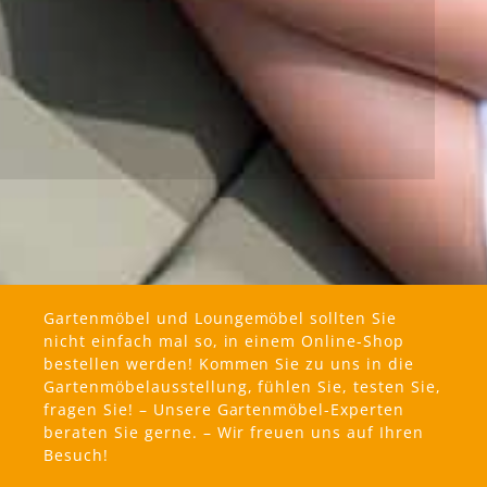
Gartenmöbel und Loungemöbel sollten Sie
nicht einfach mal so, in einem Online-Shop
bestellen werden! Kommen Sie zu uns in die
Gartenmöbelausstellung, fühlen Sie, testen Sie,
fragen Sie! – Unsere Gartenmöbel-Experten
beraten Sie gerne. – Wir freuen uns auf Ihren
Besuch!