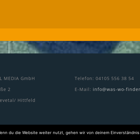
L MEDIA GmbH
Telefon: 04105 556 38 54
aße 2
E-Mail:
info@was-wo-finde
vetal/ Hittfeld
enn du die Website weiter nutzt, gehen wir von deinem Einverständnis