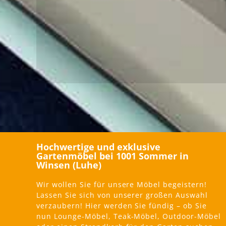
Hochwertige und exklusive
Gartenmöbel bei 1001 Sommer in
Winsen (Luhe)
Wir wollen Sie für unsere Möbel begeistern!
Lassen Sie sich von unserer großen Auswahl
verzaubern! Hier werden Sie fündig – ob Sie
nun Lounge-Möbel, Teak-Möbel, Outdoor-Möbel